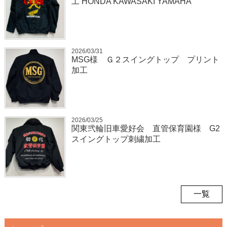
工 HONDA KAWASAKI YAMAHA
2026/03/31
MSG様 Ｇ２スイングトップ プリント
加工
2026/03/25
関東弐輪旧車愛好会 直管保育園様 G2
スイングトップ刺繍加工
一覧