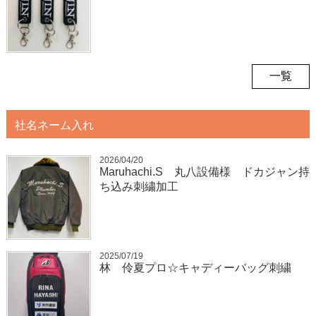
一覧
社名ネーム入れ
2026/04/20
Maruhachi.S 丸八設備様 ドカジャン持
ち込み刺繍加工
2025/07/19
林 伶夏プロ☆キャディーバッグ刺繍