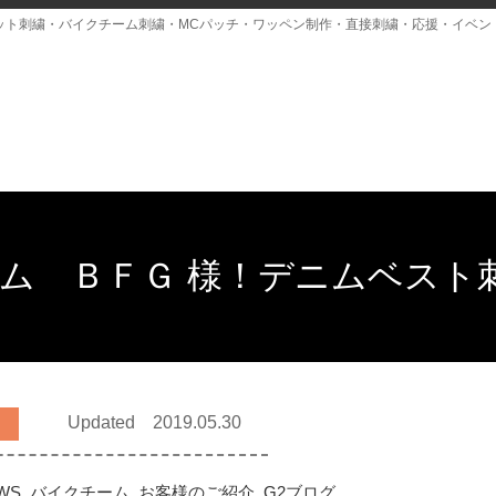
ット刺繍・バイクチーム刺繍・MCパッチ・ワッペン制作・直接刺繍・応援・イベン
ム ＢＦＧ 様！デニムベスト
Updated 2019.05.30
WS
,
バイクチーム
,
お客様のご紹介
,
G2ブログ