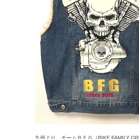
九州より チームＢＦＧ（BIKE FAMILY GR