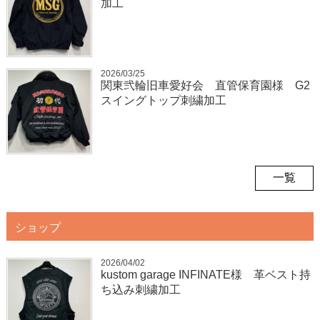
加工
2026/03/25
関東弐輪旧車愛好会 直管保育園様 G2
スイングトップ刺繍加工
一覧
ショップ
2026/04/02
kustom garage INFINATE様 革ベスト持
ち込み刺繍加工