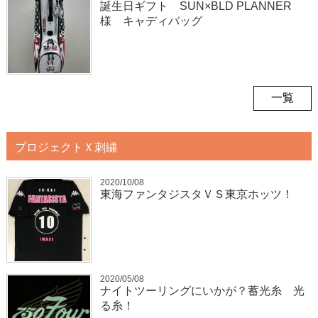
誕生日ギフト SUN×BLD PLANNER
様 キャディバッグ
一覧
プロジェクトＸ刺繍
2020/10/08
東海ファンタジスタＶＳ東京ホッツ！
2020/05/08
ナイトツーリングにいかが？蓄光糸 光
る糸！