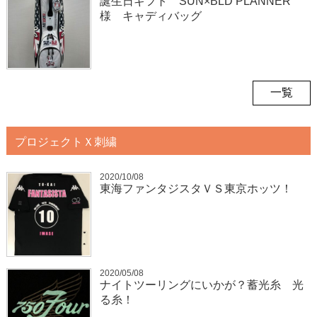
誕生日ギフト SUN×BLD PLANNER
様 キャディバッグ
一覧
プロジェクトＸ刺繍
2020/10/08
東海ファンタジスタＶＳ東京ホッツ！
2020/05/08
ナイトツーリングにいかが？蓄光糸 光
る糸！