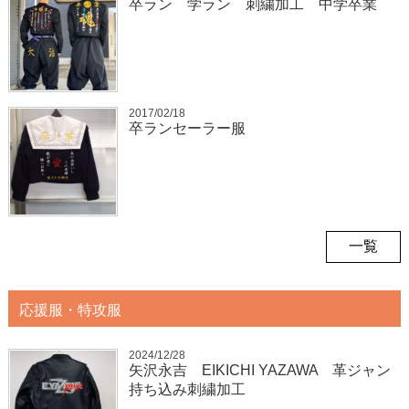
卒ラン 学ラン 刺繍加工 中学卒業
2017/02/18
卒ランセーラー服
一覧
応援服・特攻服
2024/12/28
矢沢永吉 EIKICHI YAZAWA 革ジャン
持ち込み刺繍加工