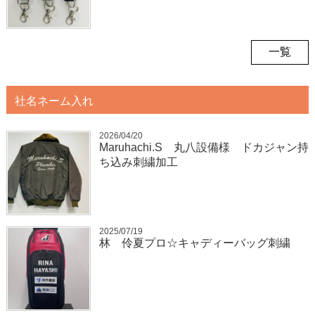
一覧
社名ネーム入れ
2026/04/20
Maruhachi.S 丸八設備様 ドカジャン持
ち込み刺繍加工
2025/07/19
林 伶夏プロ☆キャディーバッグ刺繍