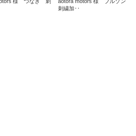
 motors 様 つなぎ 刺
aotora motors 様 ブルゾン
刺繍加･･