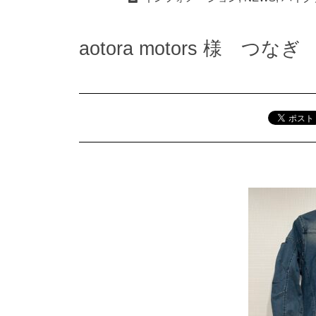
aotora motors 様 つ