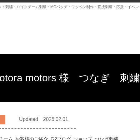
ット刺繍・バイクチーム刺繍・MCパッチ・ワッペン制作・直接刺繍・応援・イベン
aotora motors 様 つなぎ 刺
Updated 2025.02.01
チーム
,
お客様のご紹介
,
G2ブログ
,
ショップ
,
つなぎ刺繍