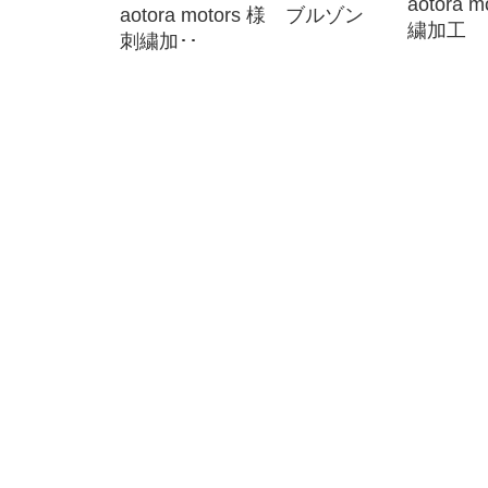
aotora
aotora motors 様 ブルゾン
繍加工
刺繍加･･