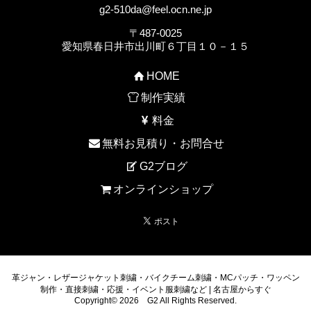
g2-510da@feel.ocn.ne.jp
〒487-0025
愛知県春日井市出川町６丁目１０－１５
HOME
制作実績
料金
無料お見積り・お問合せ
G2ブログ
オンラインショップ
革ジャン・レザージャケット刺繍・バイクチーム刺繍・MCパッチ・ワッペン
制作・直接刺繍・応援・イベント服刺繍など | 名古屋からすぐ
Copyright© 2026 G2 All Rights Reserved.