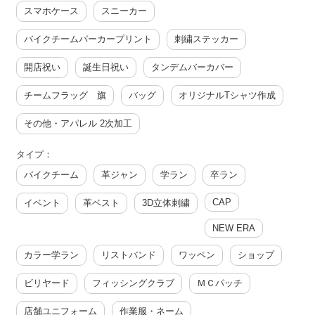
スマホケース
スニーカー
バイクチームパーカープリント
刺繍ステッカー
開店祝い
誕生日祝い
タンデムバーカバー
チームフラッグ 旗
バッグ
オリジナルTシャツ作成
その他・アパレル 2次加工
タイプ：
バイクチーム
革ジャン
学ラン
卒ラン
CAP
イベント
革ベスト
3D立体刺繍
NEW ERA
カラー学ラン
リストバンド
ワッペン
ショップ
ビリヤード
フィッシングクラブ
ＭＣパッチ
店舗ユニフォーム
作業服・ネーム