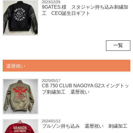
2023/12/29
9GATES.様 スタジャン持ち込み刺繍加
工 CEO誕生日ギフト
一覧
還暦祝い
2025/05/17
CB 750 CLUB NAGOYA G2スイングトッ
プ刺繍加工 還暦祝い
2024/01/13
ブルゾン持ち込み 還暦祝い 刺繍加工