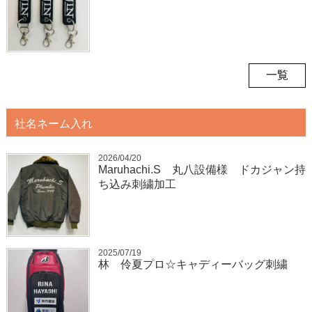
一覧
社名ネーム入れ
2026/04/20
Maruhachi.S 丸八設備様 ドカジャン持
ち込み刺繍加工
2025/07/19
林 伶夏プロ☆キャディーバッグ刺繍