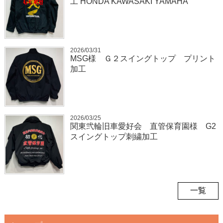
工 HONDA KAWASAKI YAMAHA
2026/03/31
MSG様 Ｇ２スイングトップ プリント
加工
2026/03/25
関東弐輪旧車愛好会 直管保育園様 G2
スイングトップ刺繍加工
一覧