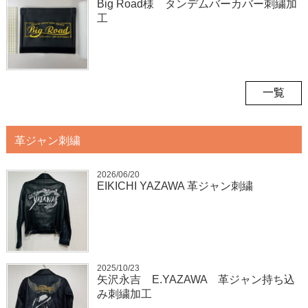
Big Road様 タンデムバーカバー刺繍加
工
一覧
革ジャン刺繍
2026/06/20
EIKICHI YAZAWA 革ジャン刺繍
2025/10/23
矢沢永吉 E.YAZAWA 革ジャン持ち込
み刺繍加工