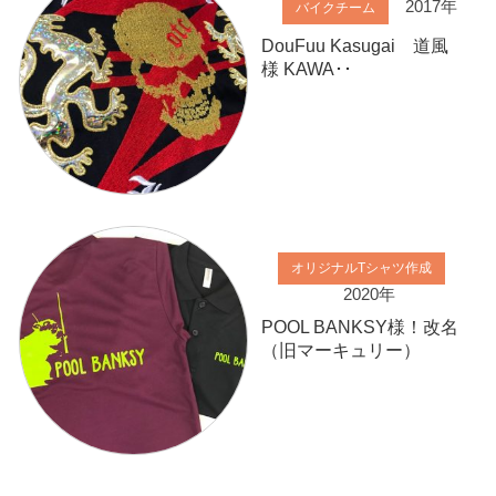
2017年
バイクチーム
DouFuu Kasugai 道風
様 KAWA･･
オリジナルTシャツ作成
2020年
POOL BANKSY様！改名
（旧マーキュリー）