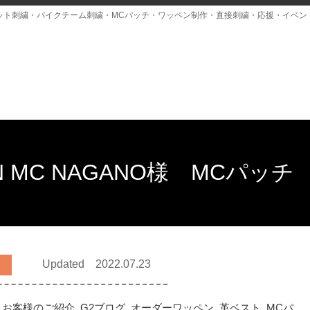
ット刺繍・バイクチーム刺繍・MCパッチ・ワッペン制作・直接刺繍・応援・イベン
APAN MC NAGANO様 MC
Updated 2022.07.23
,
お客様のご紹介
,
G2ブログ
,
オーダーワッペン
,
革ベスト
,
MCパ