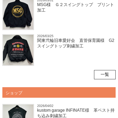
2026/03/31
MSG様 Ｇ２スイングトップ プリント
加工
2026/03/25
関東弐輪旧車愛好会 直管保育園様 G2
スイングトップ刺繍加工
一覧
ショップ
2026/04/02
kustom garage INFINATE様 革ベスト持
ち込み刺繍加工