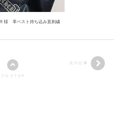
GETHER 様 革ベスト持ち込み直刺繍
次の記事
ブログTOP