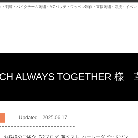
ット刺繍・バイクチーム刺繍・MCパッチ・ワッペン制作・直接刺繍・応援・イベン
ERUCH ALWAYS TOGETHE
Updated 2025.06.17
ム
,
お客様のご紹介
,
G2ブログ
,
革ベスト
,
ハーレーダビッドソン