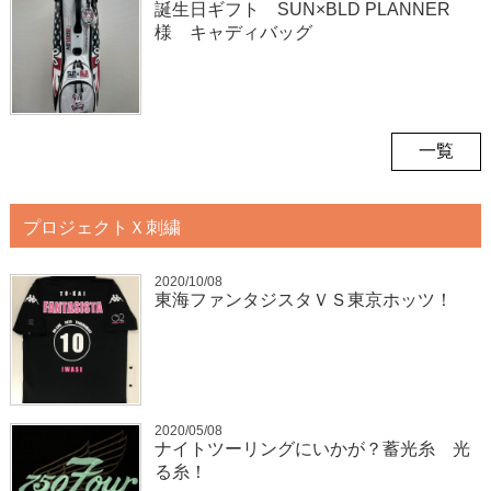
誕生日ギフト SUN×BLD PLANNER
様 キャディバッグ
一覧
プロジェクトＸ刺繍
2020/10/08
東海ファンタジスタＶＳ東京ホッツ！
2020/05/08
ナイトツーリングにいかが？蓄光糸 光
る糸！