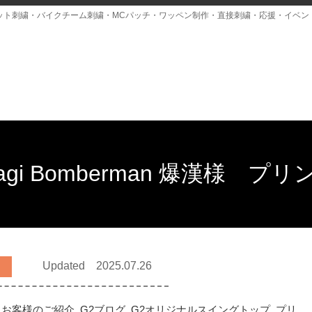
ット刺繍・バイクチーム刺繍・MCパッチ・ワッペン制作・直接刺繍・応援・イベン
yagi Bomberman 爆漢様 プ
Updated 2025.07.26
,
お客様のご紹介
,
G2ブログ
,
G2オリジナルスイングトップ
,
プリ