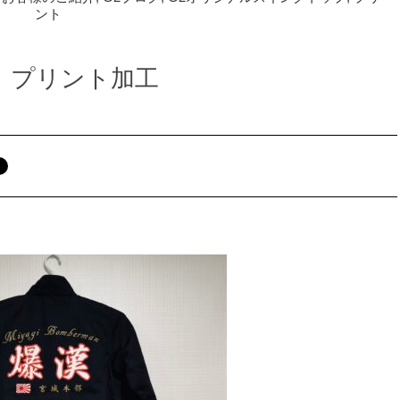
ント
爆漢様 プリント加工