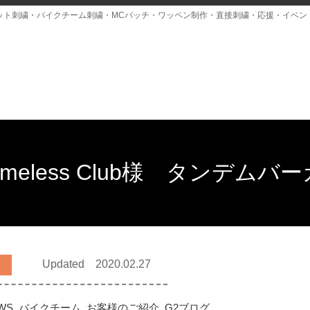
ット刺繍・バイクチーム刺繍・MCパッチ・ワッペン制作・直接刺繍・応援・イベン
ameless Club様 タンデムバ
Updated 2020.02.27
WS
,
バイクチーム
,
お客様のご紹介
,
G2ブログ