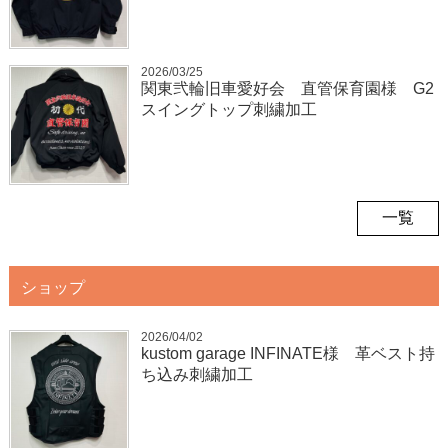
2026/03/25
関東弐輪旧車愛好会 直管保育園様 G2
スイングトップ刺繍加工
一覧
ショップ
2026/04/02
kustom garage INFINATE様 革ベスト持
ち込み刺繍加工