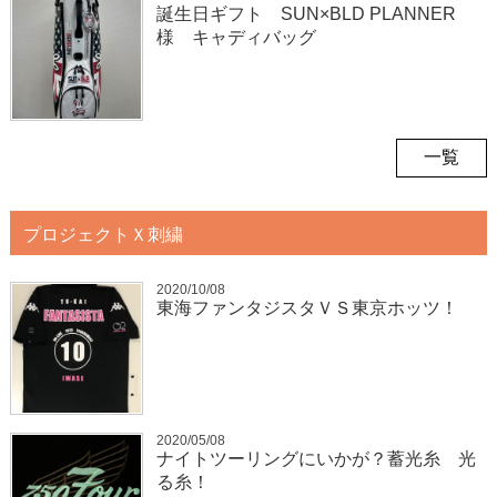
誕生日ギフト SUN×BLD PLANNER
様 キャディバッグ
一覧
プロジェクトＸ刺繍
2020/10/08
東海ファンタジスタＶＳ東京ホッツ！
2020/05/08
ナイトツーリングにいかが？蓄光糸 光
る糸！