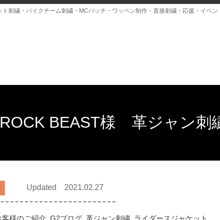
ット刺繍・バイクチーム刺繍・MCパッチ・ワッペン制作・直接刺繍・応援・イベン
M ROCK BEAST様 革ジャン
Updated 2021.02.27
お客様のご紹介
,
G2ブログ
,
革ジャン刺繍
,
ライダースジャケット