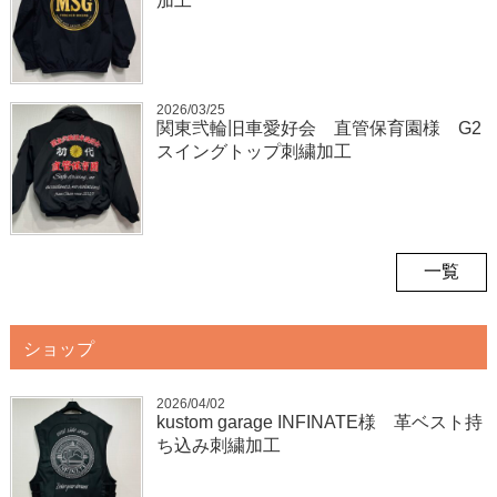
加工
2026/03/25
関東弐輪旧車愛好会 直管保育園様 G2
スイングトップ刺繍加工
一覧
ショップ
2026/04/02
kustom garage INFINATE様 革ベスト持
ち込み刺繍加工