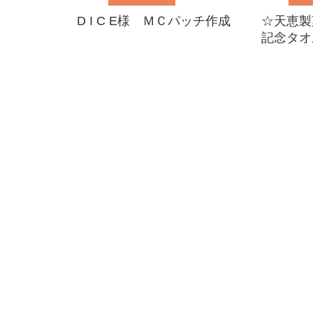
D I C E様 ＭＣパッチ作成
☆天恵製
記念タオ