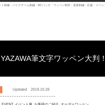
ット刺繍・バイクチーム刺繍・MCパッチ・ワッペン制作・直接刺繍・応援・イベン
YAZAWA筆文字ワッペン大判
Updated 2019.10.28
,
EVENT
,
イベント服
,
お客様のご紹介
,
オーダーワッペン