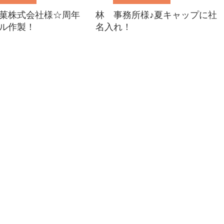
菓株式会社様☆周年
林 事務所様♪夏キャップに社
ル作製！
名入れ！