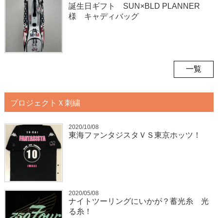
誕生日ギフト SUN×BLD PLANNER
様 キャディバッグ
一覧
プロジェクトＸ刺繍
2020/10/08
東海ファンタジスタＶＳ東京ホッツ！
2020/05/08
ナイトツーリングにいかが？蓄光糸 光
る糸！