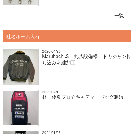
一覧
社名ネーム入れ
2026/04/20
Maruhachi.S 丸八設備様 ドカジャン持
ち込み刺繍加工
2025/07/19
林 伶夏プロ☆キャディーバッグ刺繍
2024/01/25