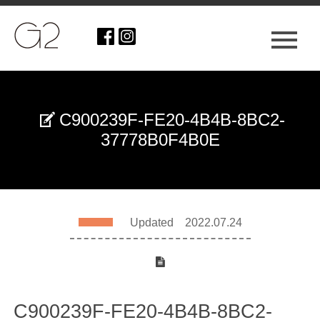
C900239F-FE20-4B4B-8BC2-
37778B0F4B0E
Updated 2022.07.24
C900239F-FE20-4B4B-8BC2-