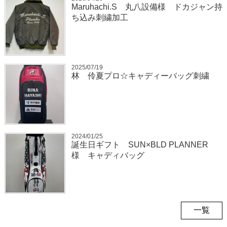
Maruhachi.S 丸八設備様 ドカジャン持
ち込み刺繍加工
2025/07/19
林 伶夏プロ☆キャディーバッグ刺繍
2024/01/25
誕生日ギフト SUN×BLD PLANNER
様 キャディバッグ
一覧