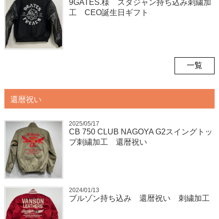
9GATES.様 スタジャン持ち込み刺繍加
工 CEO誕生日ギフト
一覧
還暦祝い
2025/05/17
CB 750 CLUB NAGOYA G2スイングトッ
プ刺繍加工 還暦祝い
2024/01/13
ブルゾン持ち込み 還暦祝い 刺繍加工