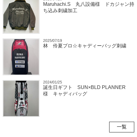
Maruhachi.S 丸八設備様 ドカジャン持
ち込み刺繍加工
2025/07/19
林 伶夏プロ☆キャディーバッグ刺繍
2024/01/25
誕生日ギフト SUN×BLD PLANNER
様 キャディバッグ
一覧