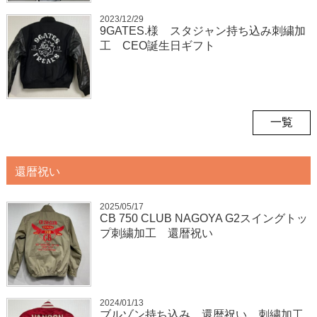
2023/12/29
9GATES.様 スタジャン持ち込み刺繍加
工 CEO誕生日ギフト
一覧
還暦祝い
2025/05/17
CB 750 CLUB NAGOYA G2スイングトッ
プ刺繍加工 還暦祝い
2024/01/13
ブルゾン持ち込み 還暦祝い 刺繍加工