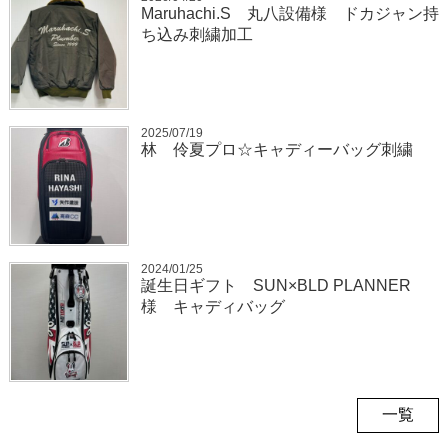
Maruhachi.S 丸八設備様 ドカジャン持
ち込み刺繍加工
2025/07/19
林 伶夏プロ☆キャディーバッグ刺繍
2024/01/25
誕生日ギフト SUN×BLD PLANNER
様 キャディバッグ
一覧