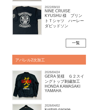
2022/09/10
NINE CRUISE
KYUSHU 様 プリン
トＴシャツ ハーレー
ダビッドソン
一覧
アパレル2次加工
2026/04/24
GERA 笑様 Ｇ２スイ
ングトップ刺繍加工
HONDA KAWASAKI
YAMAHA
2026/04/02
kustom garage